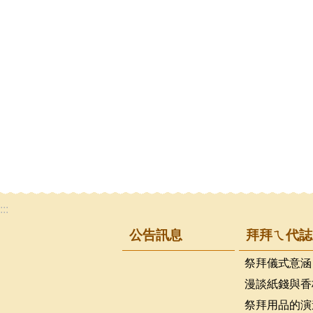
:::
公告訊息
拜拜ㄟ代誌
祭拜儀式意涵
漫談紙錢與香
祭拜用品的演