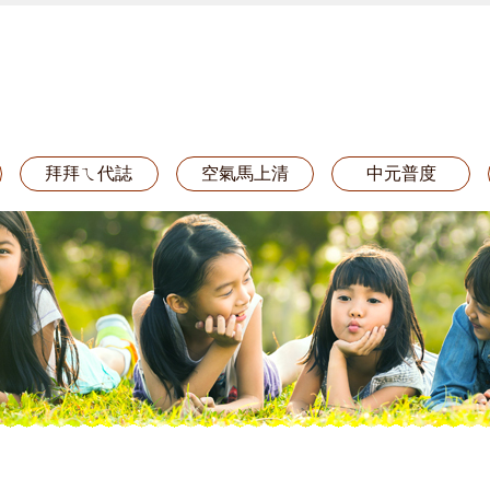
拜拜ㄟ代誌
空氣馬上清
中元普度