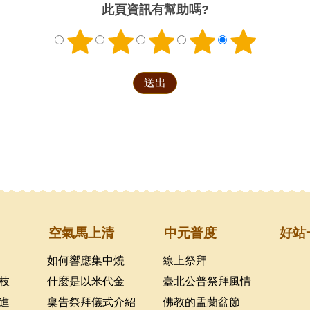
此頁資訊有幫助嗎?
空氣馬上清
中元普度
好站
如何響應集中燒
線上祭拜
枝
什麼是以米代金
臺北公普祭拜風情
進
稟告祭拜儀式介紹
佛教的盂蘭盆節