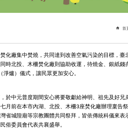
首
焚化廠集中焚燒，共同達到改善空氣污染的目標，臺北
，同時北投、木柵焚化廠則協助收運，待燒金、銀紙錢
（淨爐）儀式，讓民眾更加安心。
策，於中元普度期間安心將要敬獻給神明、祖先及好兄
七月前在本市內湖、北投、木柵3座焚化廠辦理稟告
臺灣省城隍廟等宗教團體共同祭拜，皆依傳統科儀來表
區民俗委員會代表共襄盛舉。