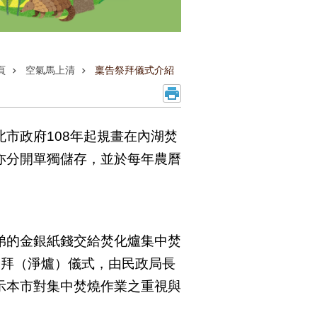
頁
空氣馬上清
稟告祭拜儀式介紹
市政府108年起規畫在內湖焚
亦分開單獨儲存，並於每年農曆
弟的金銀紙錢交給焚化爐集中焚
祭拜（淨爐）儀式，由民政局長
示本市對集中焚燒作業之重視與