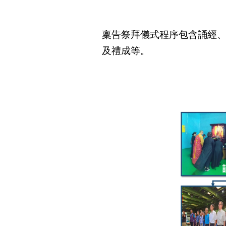
稟告祭拜儀式程序包含誦經、
及禮成等。