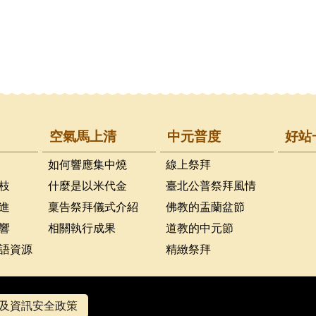
空氣馬上清
中元普度
好站
如何響應集中燒
線上祭拜
枝
什麼是以米代金
臺北公普祭拜風情
進
稟告祭拜儀式介紹
佛教的盂蘭盆節
響
相關執行成果
道教的中元節
語資源
精緻祭拜
及資訊安全政策