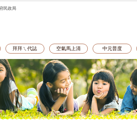
府民政局
拜拜ㄟ代誌
空氣馬上清
中元普度