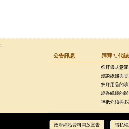
:::
公告訊息
拜拜ㄟ代誌
祭拜儀式意涵
漫談紙錢與香
祭拜用品的演
燒香紙錢的影
神祇介紹與多
政府網站資料開放宣告
隱私權