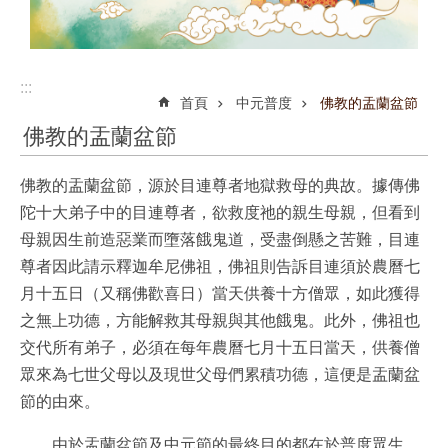
:::
首頁
中元普度
佛教的盂蘭盆節
佛教的盂蘭盆節
佛教的盂蘭盆節，源於目連尊者地獄救母的典故。據傳佛
陀十大弟子中的目連尊者，欲救度祂的親生母親，但看到
母親因生前造惡業而墮落餓鬼道，受盡倒懸之苦難，目連
尊者因此請示釋迦牟尼佛祖，佛祖則告訴目連須於農曆七
月十五日（又稱佛歡喜日）當天供養十方僧眾，如此獲得
之無上功德，方能解救其母親與其他餓鬼。此外，佛祖也
交代所有弟子，必須在每年農曆七月十五日當天，供養僧
眾來為七世父母以及現世父母們累積功德，這便是盂蘭盆
節的由來。
由於盂蘭盆節及中元節的最終目的都在於普度眾生，